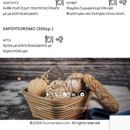
ΣΑΝΤΟΥΙΤΣ
ΚΟΥΒΕΡ
Aυθεντική ζύμη τσιαπάτας Ολικής
Ψωμάκι ζυμωμένο με άλευρα
με μεγάλη ξεκούραση.
Φαγόπυρου και Σκληρού σίτου ολικής
άλεσης αλεσμένο σε Πετρόμυλο.
ΧΑΡΟΥΠΟΨΩΜΟ (300γρ.)
,
ΑΡΤΟΙ
Άρτος μεγάλης ξεκούρασης με
Χαρουπάλευρο.
ΑΡΤΟΙ
ΚΟΥΒΕΡ
ΚΟΥΛΟΥΡΙΑ
ΣΑΝΤΟΥΙΤΣ
Πρότυπη Μονάδα Αρτοποιίας
© 2026
Fournarakos.com
. All rights reserved