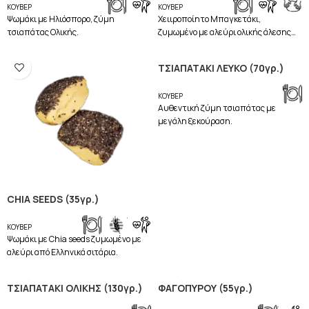
ΚΟΥΒΕΡ
ΚΟΥΒΕΡ
Ψωμάκι με Ηλιόσπορο, ζύμη
Χειιροποίητο Mπαγκετάκι,
τσιαπάτας Ολικής.
ζυμωμένο με αλεύρι ολικής άλεσης
σίτου, Κολοκυθόσπορο, Λιναρόσπορο.
ΤΣΙΑΠΑΤΑΚΙ ΛΕΥΚΟ (70γρ.)
ΚΟΥΒΕΡ
Aυθεντική ζύμη τσιαπάτας με
μεγάλη ξεκούραση.
CHIA SEEDS (35γρ.)
,
,
ΚΟΥΒΕΡ
Ψωμάκι με Chia seeds ζυμωμένο με
αλεύρι από Ελληνικά σιτάρια.
ΤΣΙΑΠΑΤΑΚΙ ΟΛΙΚΗΣ (130γρ.)
ΦΑΓΟΠΥΡΟΥ (55γρ.)
,