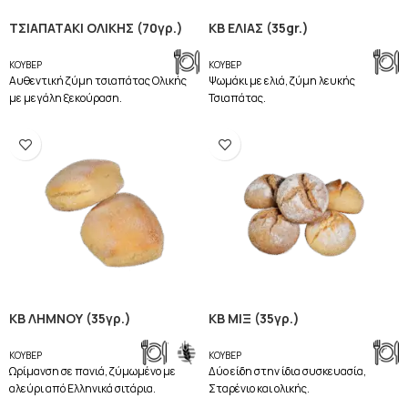
ΤΣΙΑΠΑΤΑΚΙ ΟΛΙΚΗΣ (70γρ.)
ΚΒ ΕΛΙΑΣ (35gr.)
ΚΟΥΒΕΡ
ΚΟΥΒΕΡ
Aυθεντική ζύμη τσιαπάτας Ολικής
Ψωμάκι με ελιά, ζύμη λευκής
με μεγάλη ξεκούραση.
Τσιαπάτας.
ΚΒ ΛΗΜΝΟΥ (35γρ.)
ΚΒ ΜΙΞ (35γρ.)
,
ΚΟΥΒΕΡ
ΚΟΥΒΕΡ
Ωρίμανση σε πανιά, ζύμωμένο με
Δύο είδη στην ίδια συσκευασία,
αλεύρι από Ελληνικά σιτάρια.
Σταρένιο και ολικής.