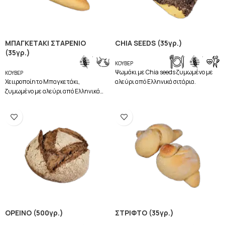
ΜΠΑΓΚΕΤΑΚΙ ΣΤΑΡΕΝΙΟ
CHIA SEEDS (35γρ.)
(35γρ.)
,
,
,
ΚΟΥΒΕΡ
Ψωμάκι με Chia seeds ζυμωμένο με
ΚΟΥΒΕΡ
Χειιροποίητο Mπαγκετάκι,
αλεύρι από Ελληνικά σιτάρια.
ζυμωμένο με αλεύρι από Ελληνικά
σιτάρια.
ΟΡΕΙΝΟ (500γρ.)
ΣΤΡΙΦΤΟ (35γρ.)
,
,
,