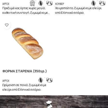
ΑΡΤΟΙ
ΚΟΥΒΕΡ
Προζυμένιος άρτος χωρίς μαγιά,
Χειιροποίητο, ζυμωμένο με αλεύρι
αυθεντική συνταγή, ζυμωμένο με
από Ελληνικά σιτάρια.
αλεύρι από Ελληνικά Σιτάρια
Πετρόμυλου και βύνη κρίθου.
ΦΟΡΜΑ ΣΤΑΡΕΝΙΑ (350γρ.)
,
ΑΡΤΟΙ
Ωρίμανση σε πανιά, ζυμωμένο με
αλεύρι από Ελληνικά σιτάρια.