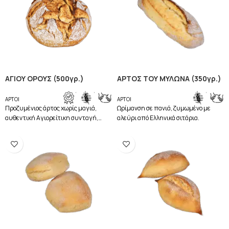
ΑΓΙΟΥ ΟΡΟΥΣ (500γρ.)
ΑΡΤΟΣ ΤΟΥ ΜΥΛΩΝΑ (350γρ.)
,
,
,
ΑΡΤΟΙ
ΑΡΤΟΙ
Προζυμένιος άρτος χωρίς μαγιά,
Ωρίμανση σε πανιά, ζυμωμένο με
αυθεντική Αγιορείτικη συνταγή,
αλεύρι από Ελληνικά σιτάρια.
ζυμωμένο με αλεύρι από Ελληνικά
Σιτάρια αλεσμένα σε Πετρόμυλο.