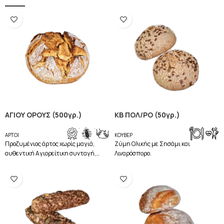
ΑΓΙΟΥ ΟΡΟΥΣ (500γρ.)
ΚΒ ΠΟΛ/ΡΟ (50γρ.)
,
,
,
ΑΡΤΟΙ
ΚΟΥΒΕΡ
Προζυμένιος άρτος χωρίς μαγιά,
Ζύμη Ολικής με Σησάμι και
αυθεντική Αγιορείτικη συνταγή,
Λιναρόσπορο.
ζυμωμένο με αλεύρι από Ελληνικά
Σιτάρια αλεσμένα σε Πετρόμυλο.