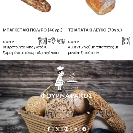
ΜΠΑΓΚΕΤΑΚΙ ΠΟΛ/ΡΟ (40γρ.)
ΤΣΙΑΠΑΤΑΚΙ ΛΕΥΚΟ (70γρ.)
,
,
ΚΟΥΒΕΡ
ΚΟΥΒΕΡ
Χειιροποίητο Mπαγκετάκι,
Aυθεντική ζύμη τσιαπάτας με
ζυμωμένο με αλεύρι ολικής άλεσης
μεγάλη ξεκούραση.
σίτου, Κολοκυθόσπορο, Λιναρόσπορο.
ΑΡΤΟΙ
ΚΟΥΒΕΡ
ΚΟΥΛΟΥΡΙΑ
ΣΑΝΤΟΥΙΤΣ