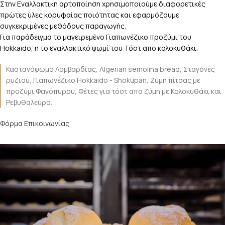
Στην Εναλλακτική αρτοποίηση χρησιμοποιούμε διαφορετικές
πρώτες ύλες κορυφαίας ποιότητας και εφαρμόζουμε
συγκεκριμένες μεθόδους παραγωγής.
Για παράδειγμα το μαγειρεμένο Γιαπωνέζικο προζύμι του
Hokkaido, η το εναλλακτικό ψωμί του Τόστ απο κολοκυθάκι.
Καστανόψωμο Λομβαρδίας, Algerian semolina bread, Σταγόνες
ρυζιού, Γιαπωνέζικο Hokkaido - Shokupan, Ζύμη πίτσας με
προζύμι Φαγόπυρου, Φέτες για τόστ απο ζύμη με Κολοκυθάκι και
Ρεβυθαλεύρο.
Φόρμα Επικοινωνίας